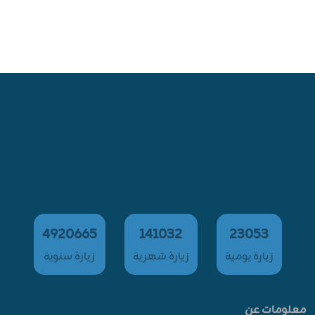
4920665
141032
23053
زيارة يومية
زيارة شهرية
زيارة سنوية
معلومات عن