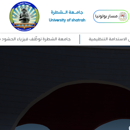
جامـــعة الــــشطرة
مسار بولونيا
University of shatrah
امة التنظيمية
جامعة الشطرة توظّف فيزياء الحشود في قراءة 
ة