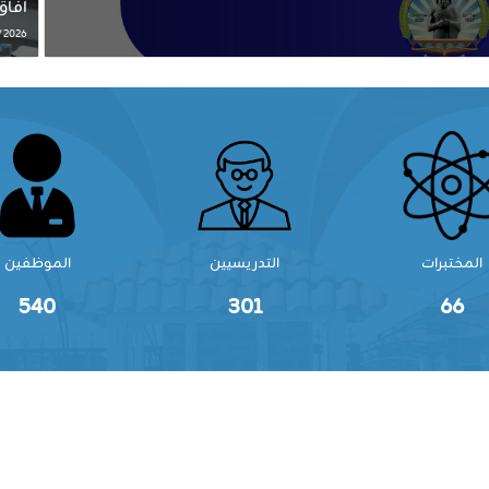
آفاق
2026 / 07 / 30
المختبرات
التدريسيين
الموظفين
540
301
66