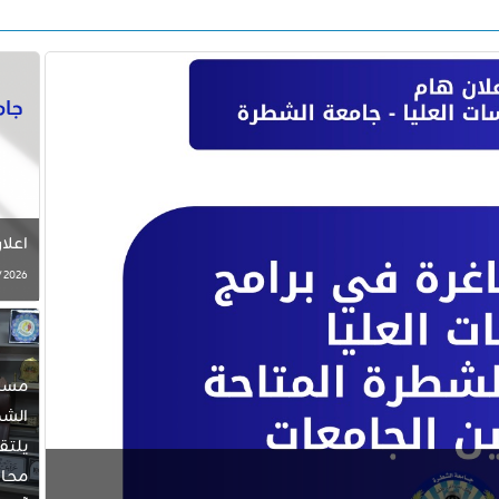
اعلا
2026 / 07 / 30
مسا
الشط
يلت
محاف