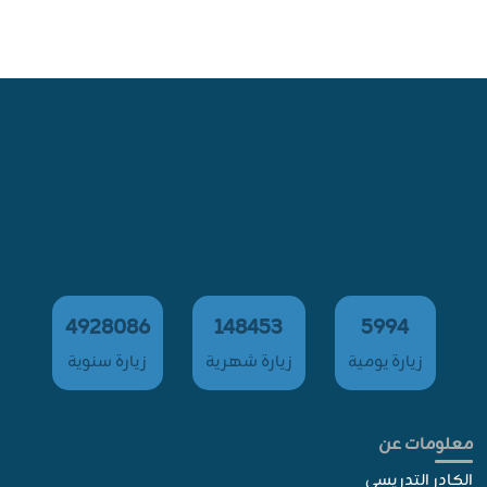
4928086
148453
5994
زيارة يومية
زيارة شهرية
زيارة سنوية
معلومات عن
الكادر التدريسي