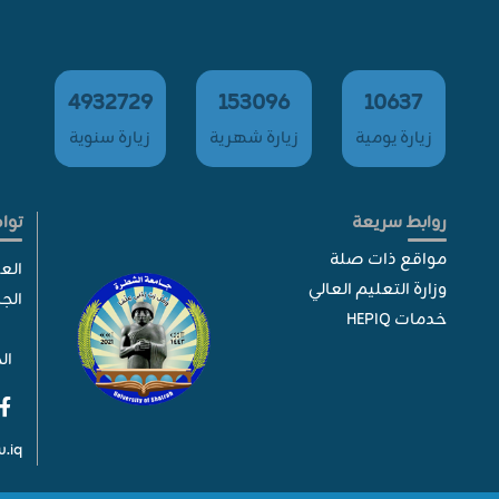
4932729
153096
10637
زيارة يومية
زيارة شهرية
زيارة سنوية
روابط سريعة
توا
مواقع ذات صلة
الع
وزارة التعليم العالي
الج
خدمات HEPIQ
الح
.iq