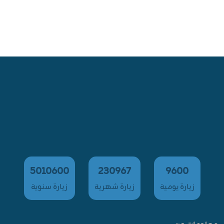
5010600
230967
9600
زيارة يومية
زيارة شهرية
زيارة سنوية