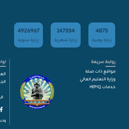
4926967
147334
4875
زيارة يومية
زيارة شهرية
زيارة سنوية
روابط سريعة
توا
مواقع ذات صلة
الع
وزارة التعليم العالي
الج
خدمات HEPIQ
الح
.iq