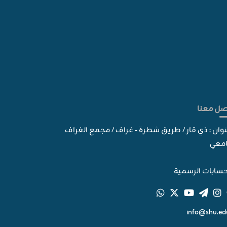
صل معنا
نوان : ذي قار / طريق شطرة - غراف / مجمع الغراف
امعي
سابات الرسمية
info@shu.edu