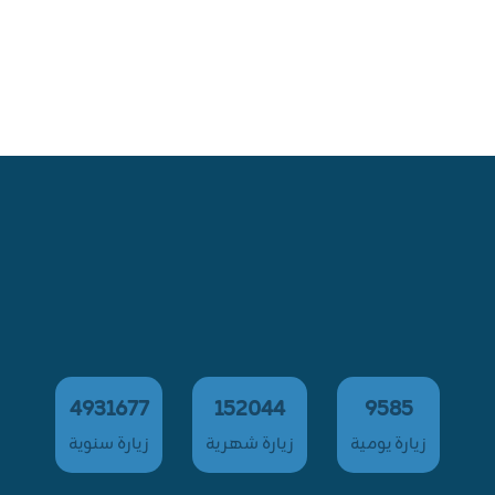
4931677
152044
9585
زيارة يومية
زيارة شهرية
زيارة سنوية