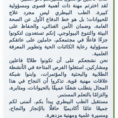
لقد اخترتم مهنة ذات أهمية قصوى ومسؤولية
كبيرة. الطب البيطري ليس مجرد علاج
للحيوانات؛ بل هو خط الدفاع الأول عن الصحة
العامة، وضمان الأمن الغذائي، والحفاظ على
البيئة والتنوع البيولوجي. إنكم تستعدون لتكونوا
جزءًا فاعلًا في مجتمعكم، حاملين على عاتقكم
مسؤولية رعاية الكائنات الحية وتطوير المعرفة
العلمية
.
نحن نشجعكم على أن تكونوا طلابًا فاعلين
ومشاركين. استغلوا الفرص المتاحة في الأنشطة
الطلابية والبحثية والمؤتمرات، وابنوا شبكة
علاقات مهنية قوية. تذكروا أن النجاح في هذا
المجال يتطلب شغفًا عميقًا بالحيوانات، ومثابرة،
والتزامًا بالتعلم المستمر
.
مستقبل الطب البيطري يبدأ بكم. أتمنى لكم
جميعًا عامًا أكاديميًا حافلًا بالإنجاز والنجاح،
ومسيرة علمية ومهنية مزدهرة
.