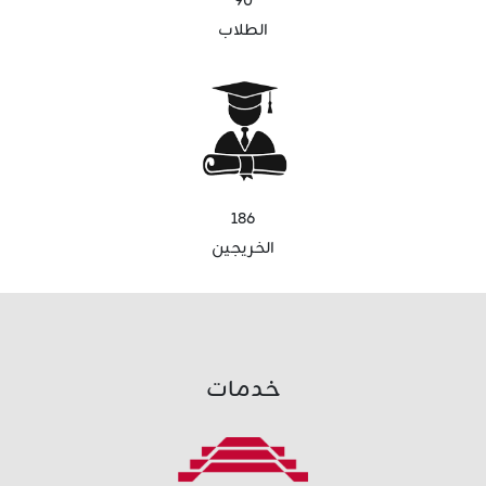
90
الطلاب
186
الخريجين
خدمات