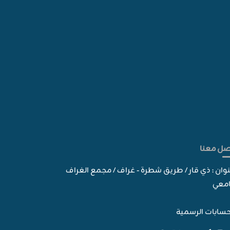
صل معنا
نوان : ذي قار / طريق شطرة - غراف / مجمع الغراف
امعي
سابات الرسمية