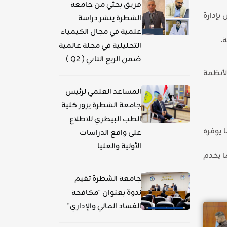
فريق بحثي من جامعة
 تطبيق برنامجي SIS الخاص بإدارة شؤون الطلبة و HR الخاص بإدارة
الشطرة ينشر دراسة
علمية في مجال الكيمياء
التحليلية في مجلة عالمية
ضمن الربع الثاني ( Q2 )
لأنظمة
المساعد العلمي لرئيس
جامعة الشطرة يزور كلية
الطب البيطري للاطلاع
 يوفره
على واقع الدراسات
الأولية والعليا
ا يخدم
جامعة الشطرة تقيم
ندوة بعنوان "مكافحة
الفساد المالي والإداري"