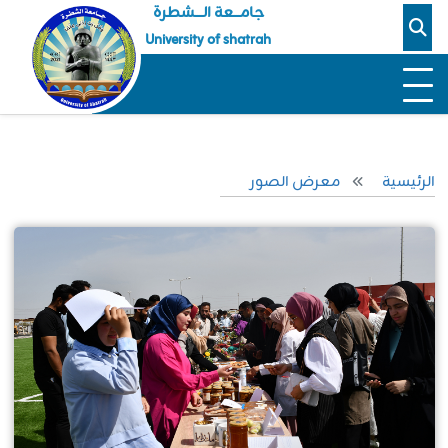
جامـــعة الــــشطرة
University of shatrah
الرئيسية
معرض الصور