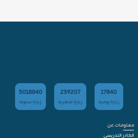
5018840
239207
17840
زيارة يومية
زيارة شهرية
زيارة سنوية
معلومات عن
الكادر التدريسي